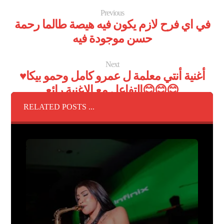
Previous
في اي فرح لازم يكون فيه هيصة طالما رحمة
حسن موجودة فيه
Next
أغنية أنتي معلمة ل عمرو كامل وحمو بيكا♥️
التفاعل مع الاغنية رائع😊😊😊
RELATED POSTS ...