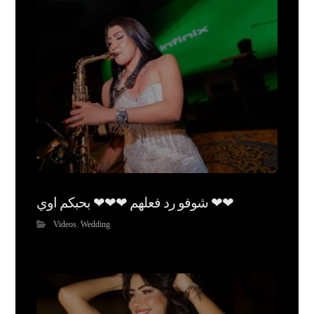
شوفو رد فعلهم ❤❤❤ بحبكم اوي ❤❤
Videos
,
Wedding