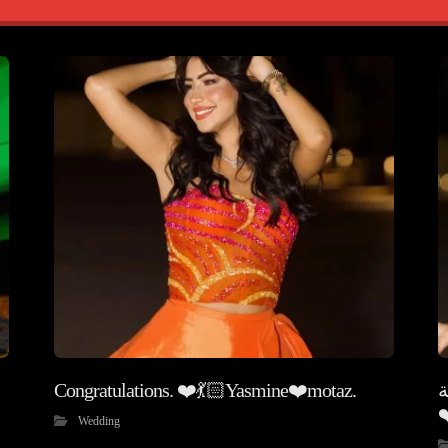
Congratulations. ❤️💃🏻Yasmine❤️motaz.
ة
❤
Wedding