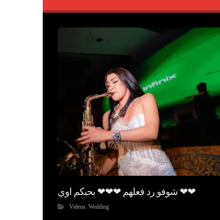
شوفو رد فعلهم ❤❤❤ بحبكم اوي ❤❤
Videos
,
Wedding