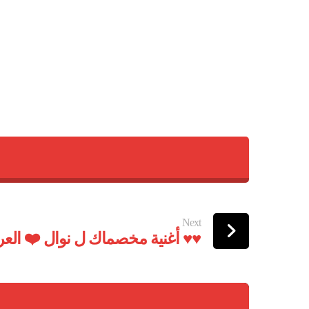
Next
أغنية مخصماك ل نوال ❤️ العروسة قمر ♥️♥️