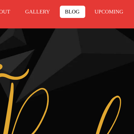
OUT
GALLERY
BLOG
UPCOMING