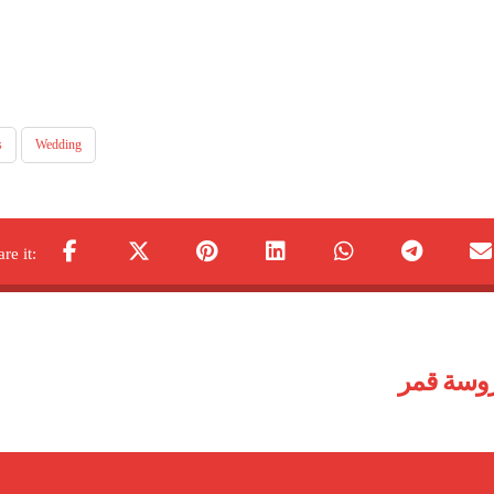
s
Wedding