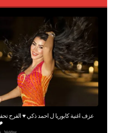
عزف اغنية كابوريا ل احمد ذكي ♥️ الفرح تحف
️
Wedding