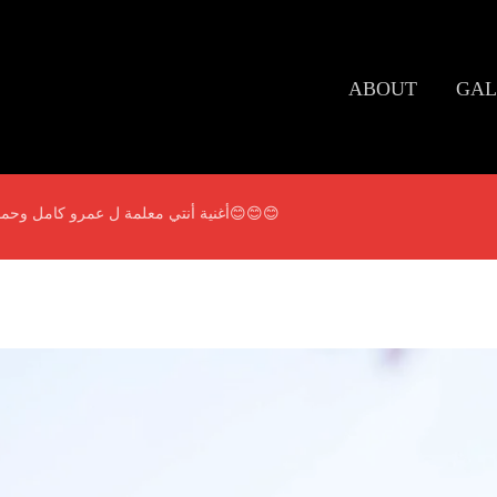
ABOUT
GAL
أغنية أنتي معلمة ل عمرو كامل وحمو بيكا♥️ التفاعل مع الاغنية رائع😊😊😊