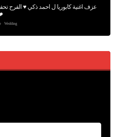
عزف اغنية كابوريا ل احمد ذكي ♥️ الفرح تحف
️
Wedding