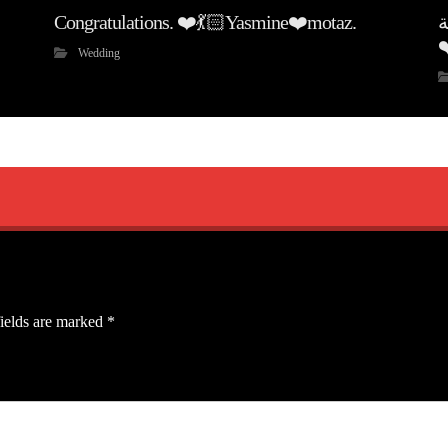
Congratulations. ❤️💃🏻Yasmine❤️motaz.
ة
❤
Wedding
ields are marked
*