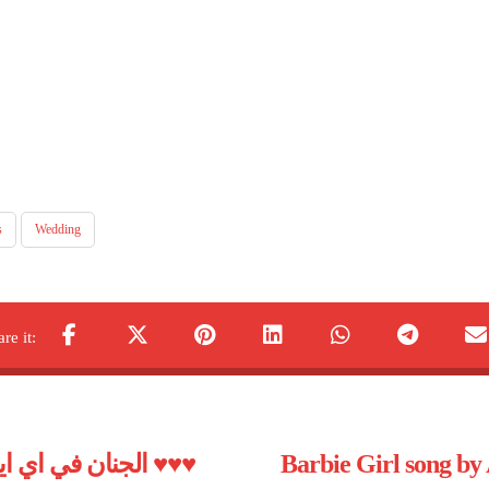
s
Wedding
الجنان في اي ايفينت موجود مع رحمة حسن بس ♥️♥️♥️